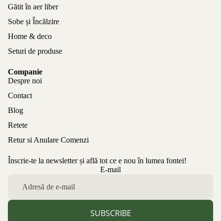
Gătit în aer liber
Sobe și Încălzire
Home & deco
Seturi de produse
Companie
Despre noi
Contact
Blog
Retete
Retur si Anulare Comenzi
Înscrie-te la newsletter și află tot ce e nou în lumea fontei!
Politica de confidențialitate
E-mail
Politica de rambursare
Termeni de utilizare
Politica de expediere
SUBSCRIBE