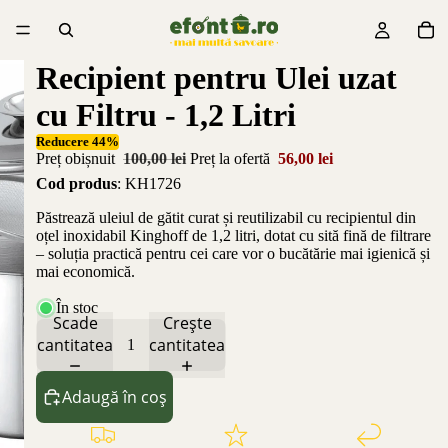
Recipient pentru Ulei uzat
cu Filtru - 1,2 Litri
Reducere 44%
Preț obișnuit
100,00 lei
Preț la ofertă
56,00 lei
Cod produs
: KH1726
Păstrează uleiul de gătit curat și reutilizabil cu recipientul din
oțel inoxidabil Kinghoff de 1,2 litri, dotat cu sită fină de filtrare
– soluția practică pentru cei care vor o bucătărie mai igienică și
mai economică.
În stoc
Scade
Crește
cantitatea
cantitatea
Adaugă în coș