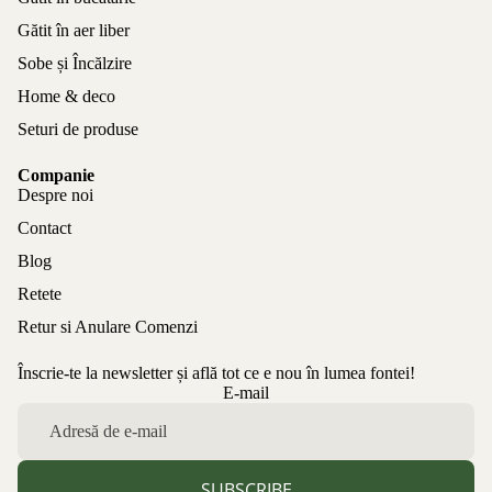
Gătit în aer liber
Sobe și Încălzire
Home & deco
Seturi de produse
Companie
Despre noi
Contact
Blog
Retete
Retur si Anulare Comenzi
Înscrie-te la newsletter și află tot ce e nou în lumea fontei!
Politica de confidențialitate
E-mail
Politica de rambursare
Termeni de utilizare
Politica de expediere
SUBSCRIBE