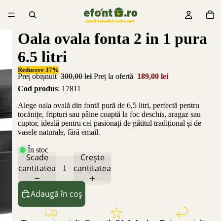
Oala ovala fonta 2 in 1 pura
6.5 litri
Reducere 37%
Preț obișnuit
300,00 lei
Preț la ofertă
189,00 lei
Cod produs
: 17811
Alege oala ovală din fontă pură de 6,5 litri, perfectă pentru
tocănițe, fripturi sau pâine coaptă la foc deschis, aragaz sau
cuptor, ideală pentru cei pasionați de gătitul tradițional și de
vasele naturale, fără email.
În stoc
Scade
Crește
cantitatea
cantitatea
Adaugă în coș