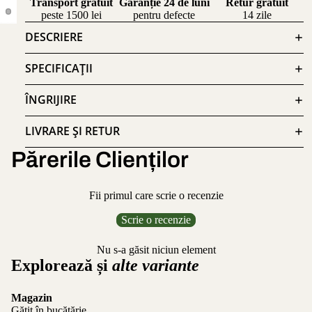
Transport gratuit
Garanție 24 de luni
Retur gratuit
peste 1500 lei
pentru defecte
14 zile
DESCRIERE
SPECIFICAȚII
ÎNGRIJIRE
LIVRARE ȘI RETUR
Părerile Clienților
Fii primul care scrie o recenzie
Scrie o recenzie
Nu s-a găsit niciun element
Explorează și
alte variante
Magazin
Gătit în bucătărie