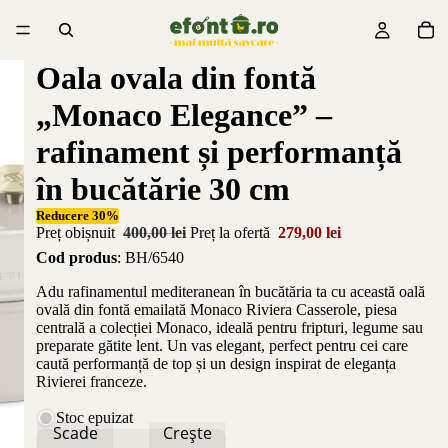
Oala ovala din fontă
„Monaco Elegance” –
rafinament și performanță
în bucătărie 30 cm
Reducere 30%
Preț obișnuit
400,00 lei
Preț la ofertă
279,00 lei
Cod produs
: BH/6540
Adu rafinamentul mediteranean în bucătăria ta cu această oală
ovală din fontă emailată Monaco Riviera Casserole, piesa
centrală a colecției Monaco, ideală pentru fripturi, legume sau
preparate gătite lent. Un vas elegant, perfect pentru cei care
caută performanță de top și un design inspirat de eleganța
Rivierei franceze.
Stoc epuizat
Scade
Crește