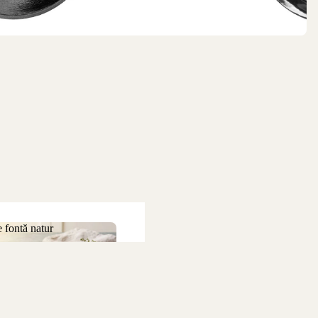
 fontă natur
 de fontă natur