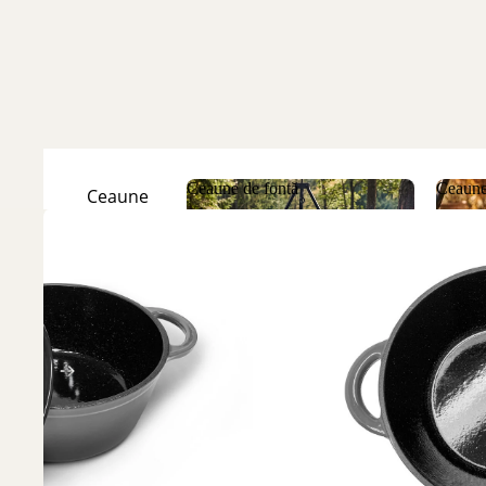
Ceaune de fontă
Ceaune
Ceaune
Natur
Ceaune de fontă
Ceau
Ceaune
Emailate
Discuri
de fontă