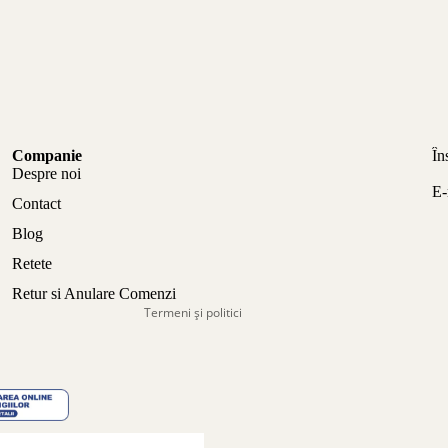
Politica de confidențialitate
Companie
În
Politica de rambursare
Despre noi
E-
Termeni de utilizare
Contact
Politica de expediere
Blog
Informații de contact
Retete
Aviz legal
Retur si Anulare Comenzi
Termeni și politici