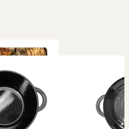
 de fontă natur
ne de fontă natur