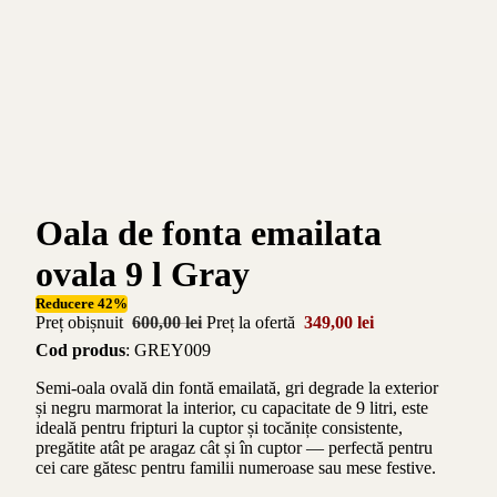
Oala de fonta emailata
ovala 9 l Gray
Reducere 42%
Preț obișnuit
600,00 lei
Preț la ofertă
349,00 lei
Cod produs
: GREY009
Semi-oala ovală din fontă emailată, gri degrade la exterior
și negru marmorat la interior, cu capacitate de 9 litri, este
ideală pentru fripturi la cuptor și tocănițe consistente,
pregătite atât pe aragaz cât și în cuptor — perfectă pentru
cei care gătesc pentru familii numeroase sau mese festive.