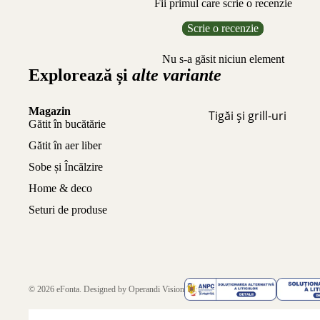
Fii primul care scrie o recenzie
Scrie o recenzie
Nu s-a găsit niciun element
Explorează și
alte variante
Magazin
Tigăi și grill-uri
Gătit în bucătărie
Gătit în aer liber
Sobe și Încălzire
Home & deco
Seturi de produse
© 2026
eFonta
. Designed by
Operandi Vision