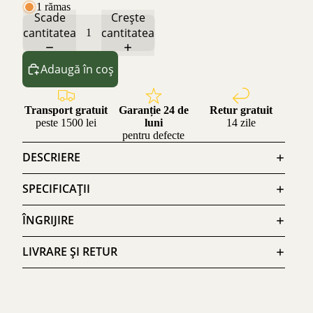
1 rămas
Scade
Crește
cantitatea
cantitatea
Adaugă în coș
Transport gratuit
Garanție 24 de
Retur gratuit
peste 1500 lei
luni
14 zile
pentru defecte
DESCRIERE
SPECIFICAȚII
ÎNGRIJIRE
LIVRARE ȘI RETUR