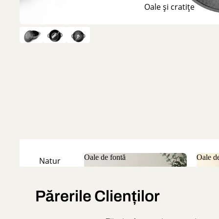
Oale și cratițe
Oale de fontă
Oale de
Natur
Oale de fontă
Oale
Emailate
Părerile Clienților