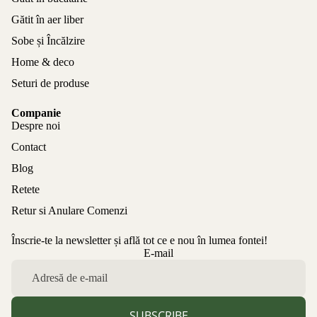
Gătit în aer liber
Sobe și Încălzire
Home & deco
Seturi de produse
Companie
Despre noi
Contact
Blog
Retete
Retur si Anulare Comenzi
Înscrie-te la newsletter și află tot ce e nou în lumea fontei!
Politica de confidențialitate
E-mail
Politica de rambursare
Termeni de utilizare
Politica de expediere
SUBSCRIBE