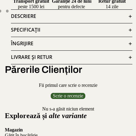
Transport gratuit
Garanție 24 de luni
Retur gratuit
peste 1500 lei
pentru defecte
14 zile
DESCRIERE
SPECIFICAȚII
ÎNGRIJIRE
LIVRARE ȘI RETUR
Părerile Clienților
Fii primul care scrie o recenzie
Scrie o recenzie
Nu s-a găsit niciun element
Explorează și
alte variante
Magazin
Gătit în bucătărie