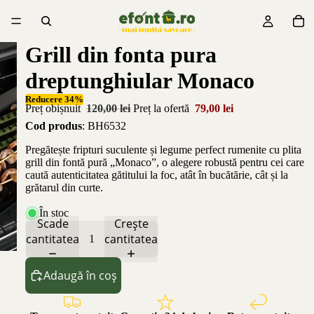
Grill din fonta pura
dreptunghiular Monaco
Reducere 34%
Preț obișnuit
120,00 lei
Preț la ofertă
79,00 lei
Cod produs
: BH6532
Pregătește fripturi suculente și legume perfect rumenite cu plita
grill din fontă pură „Monaco”, o alegere robustă pentru cei care
caută autenticitatea gătitului la foc, atât în bucătărie, cât și la
grătarul din curte.
În stoc
Scade
Crește
cantitatea
cantitatea
Adaugă în coș