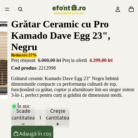
Grătar Ceramic cu Pro
Kamado Dave Egg 23",
Negru
Reducere 27%
Preț obișnuit
6.000,00 lei
Preț la ofertă
4.399,00 lei
Cod produs
: 2212998
Grătarul ceramic Kamado Dave Egg 23″ Negru îmbină
dimensiunile compacte cu performanța culinară de top,
funcționând ca grătar, cuptor și afumătoare într-un singur sistem
3-în-1, perfect pentru curți și grădini de dimensiuni medii.
În stoc
Scade
Crește
cantitatea
cantitatea
Adaugă în coș