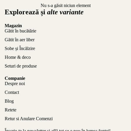
Nu s-a găsit niciun element
Explorează și
alte variante
Magazin
Gătit în bucătărie
Gătit în aer liber
Sobe și Încălzire
Home & deco
Seturi de produse
Companie
Despre noi
Contact
Blog
Retete
Retur si Anulare Comenzi
Înscrie-te la newsletter și află tot ce e nou în lumea fontei!