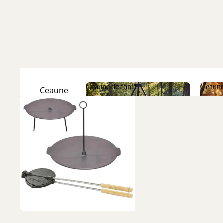
Ceaune de fontă
Ceaune
Ceaune
Natur
Ceaune de fontă
Ceau
Ceaune
Emailate
Discuri
de fontă