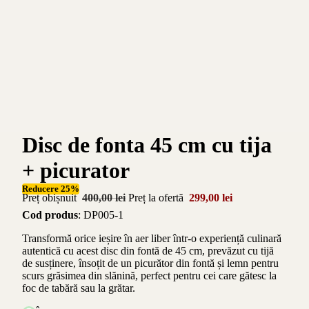
Disc de fonta 45 cm cu tija
+ picurator
Reducere 25%
Preț obișnuit
400,00 lei
Preț la ofertă
299,00 lei
Cod produs
: DP005-1
Transformă orice ieșire în aer liber într-o experiență culinară
autentică cu acest disc din fontă de 45 cm, prevăzut cu tijă
de susținere, însoțit de un picurător din fontă și lemn pentru
scurs grăsimea din slănină, perfect pentru cei care gătesc la
foc de tabără sau la grătar.