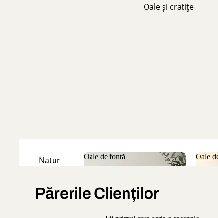
Oale și cratițe
Oale de fontă
Oale de
Natur
Oale de fontă
Oale
Emailate
Părerile Clienților