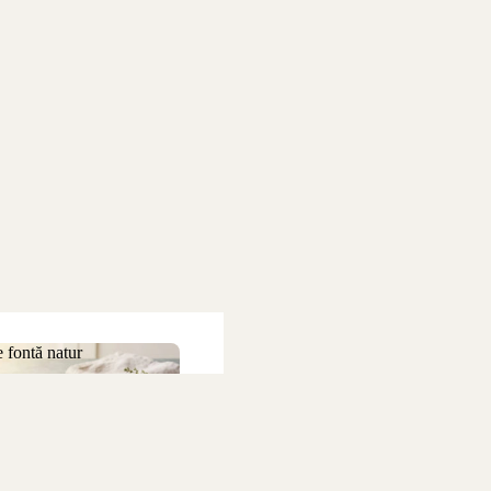
 fontă natur
 de fontă natur