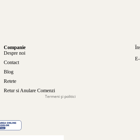
Politica de confidențialitate
Companie
În
Politica de rambursare
Despre noi
E-
Termeni de utilizare
Contact
Politica de expediere
Blog
Informații de contact
Retete
Aviz legal
Retur si Anulare Comenzi
Termeni și politici