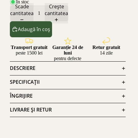
În stoc
Scade
Crește
cantitatea
cantitatea
Adaugă în coș
Transport gratuit
Garanție 24 de
Retur gratuit
peste 1500 lei
luni
14 zile
pentru defecte
DESCRIERE
SPECIFICAȚII
ÎNGRIJIRE
LIVRARE ȘI RETUR