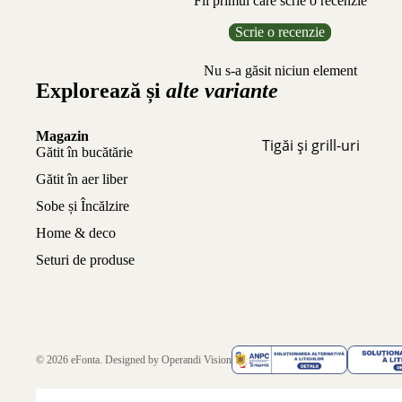
Fii primul care scrie o recenzie
Scrie o recenzie
Nu s-a găsit niciun element
Explorează și
alte variante
Magazin
Tigăi și grill-uri
Gătit în bucătărie
Gătit în aer liber
Sobe și Încălzire
Home & deco
Seturi de produse
© 2026
eFonta
. Designed by
Operandi Vision