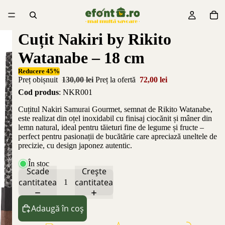
Cuțit Nakiri by Rikito
Watanabe – 18 cm
Reducere 45%
Preț obișnuit
130,00 lei
Preț la ofertă
72,00 lei
Cod produs
: NKR001
Cuțitul Nakiri Samurai Gourmet, semnat de Rikito Watanabe,
este realizat din oțel inoxidabil cu finisaj ciocănit și mâner din
lemn natural, ideal pentru tăieturi fine de legume și fructe –
perfect pentru pasionații de bucătărie care apreciază uneltele de
precizie, cu design japonez autentic.
În stoc
Scade
Crește
cantitatea
cantitatea
Adaugă în coș