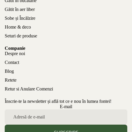
Gătit în bucătărie
Gătit în aer liber
Sobe și Încălzire
Home & deco
Seturi de produse
Companie
Despre noi
Contact
Blog
Retete
Retur si Anulare Comenzi
Înscrie-te la newsletter și află tot ce e nou în lumea fontei!
Politica de confidențialitate
E-mail
Politica de rambursare
Termeni de utilizare
Politica de expediere