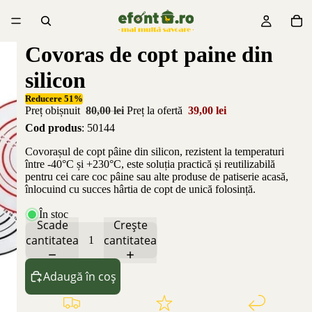
Covoras de copt paine din
silicon
Reducere 51%
Preț obișnuit
80,00 lei
Preț la ofertă
39,00 lei
Cod produs
: 50144
Covorașul de copt pâine din silicon, rezistent la temperaturi
între -40°C și +230°C, este soluția practică și reutilizabilă
pentru cei care coc pâine sau alte produse de patiserie acasă,
înlocuind cu succes hârtia de copt de unică folosință.
În stoc
Scade
Crește
cantitatea
cantitatea
Adaugă în coș