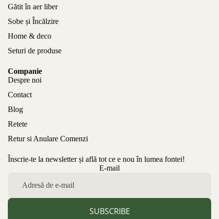
Gătit în aer liber
Sobe și Încălzire
Home & deco
Seturi de produse
Companie
Despre noi
Contact
Blog
Retete
Retur si Anulare Comenzi
Înscrie-te la newsletter și află tot ce e nou în lumea fontei!
Politica de confidențialitate
E-mail
Politica de rambursare
Termeni de utilizare
Politica de expediere
SUBSCRIBE