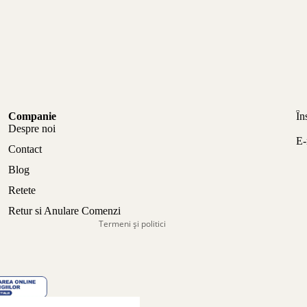
Politica de confidențialitate
Companie
În
Politica de rambursare
Despre noi
E-
Termeni de utilizare
Contact
Politica de expediere
Blog
Informații de contact
Retete
Aviz legal
Retur si Anulare Comenzi
Termeni și politici