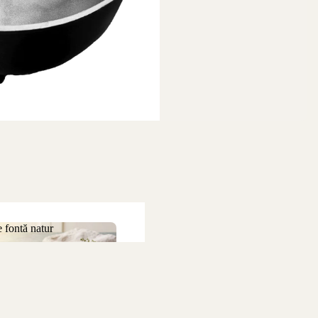
 fontă natur
 de fontă natur