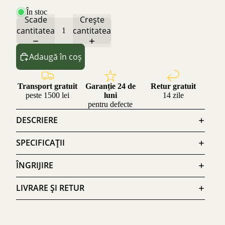
În stoc
Scade
Crește
cantitatea
cantitatea
Adaugă în coș
Transport gratuit
Garanție 24 de
Retur gratuit
peste 1500 lei
luni
14 zile
pentru defecte
DESCRIERE
SPECIFICAȚII
ÎNGRIJIRE
LIVRARE ȘI RETUR