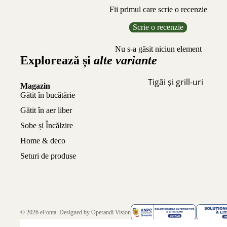
Fii primul care scrie o recenzie
Scrie o recenzie
Nu s-a găsit niciun element
Explorează și
alte variante
Tigăi și grill-uri
Magazin
Gătit în bucătărie
Gătit în aer liber
Sobe și Încălzire
Home & deco
Seturi de produse
© 2026
eFonta
. Designed by
Operandi Vision