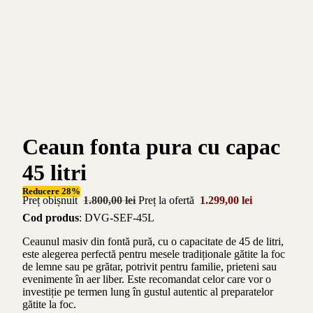
Ceaun fonta pura cu capac
45 litri
Reducere 28%
Preț obișnuit
1.800,00 lei
Preț la ofertă
1.299,00 lei
Cod produs
: DVG-SEF-45L
Ceaunul masiv din fontă pură, cu o capacitate de 45 de litri,
este alegerea perfectă pentru mesele tradiționale gătite la foc
de lemne sau pe grătar, potrivit pentru familie, prieteni sau
evenimente în aer liber. Este recomandat celor care vor o
investiție pe termen lung în gustul autentic al preparatelor
gătite la foc.