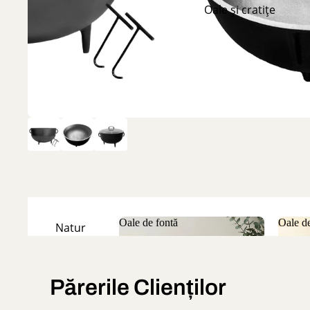
Oale și cratițe
Oale de fontă
Oale de
Natur
Oale de fontă
Oale
Emailate
Părerile Clienților