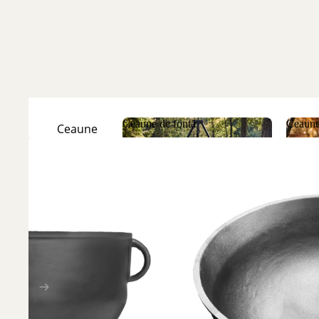
Ceaune de fontă
Ceaune
Ceaune
Natur
Ceaune de fontă
Ceau
Ceaune
Emailate
Discuri
de fontă