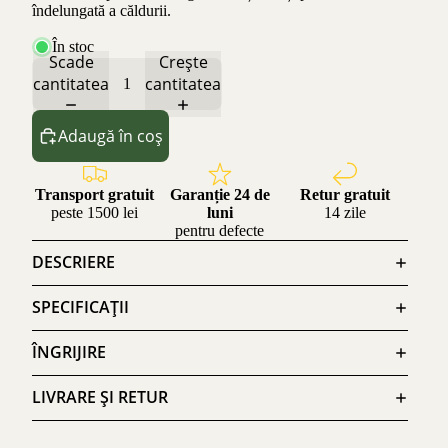
îndelungată a căldurii.
În stoc
Scade
Crește
cantitatea
cantitatea
Adaugă în coș
Transport gratuit
Garanție 24 de
Retur gratuit
peste 1500 lei
luni
14 zile
pentru defecte
DESCRIERE
SPECIFICAȚII
ÎNGRIJIRE
LIVRARE ȘI RETUR