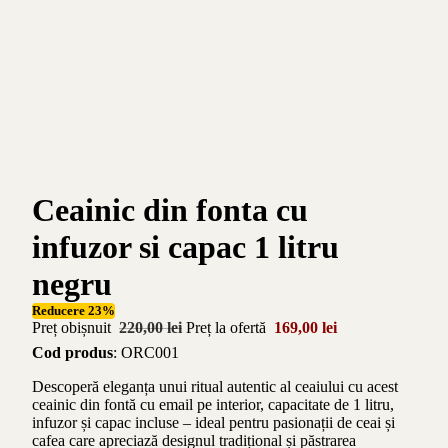
Ceainic din fonta cu
infuzor si capac 1 litru
negru
Reducere 23%
Preț obișnuit
220,00 lei
Preț la ofertă
169,00 lei
Cod produs
: ORC001
Descoperă eleganța unui ritual autentic al ceaiului cu acest
ceainic din fontă cu email pe interior, capacitate de 1 litru,
infuzor și capac incluse – ideal pentru pasionații de ceai și
cafea care apreciază designul tradițional și păstrarea