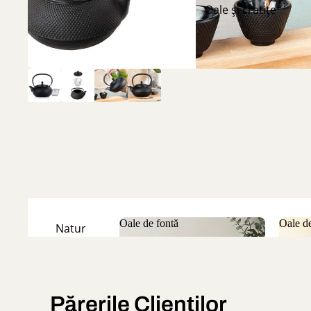
Oale și cratițe
Oale de fontă
Oale de
Natur
Oale de fontă
Oale
Emailate
Părerile Clienților