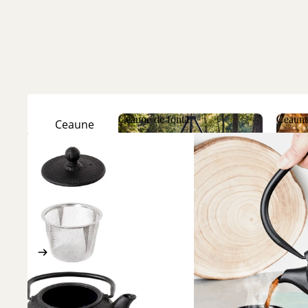
Ceaune de fontă
Ceaune
Ceaune
Natur
Ceaune de fontă
Ceau
Ceaune
Emailate
Discuri
de fontă