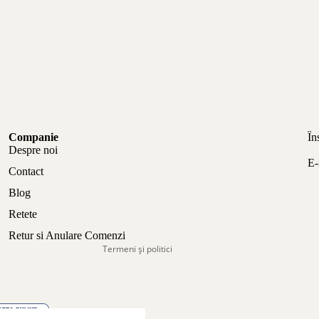
Politica de confidențialitate
Companie
În
Politica de rambursare
Despre noi
E-
Termeni de utilizare
Contact
Politica de expediere
Blog
Informații de contact
Retete
Aviz legal
Retur si Anulare Comenzi
Termeni și politici