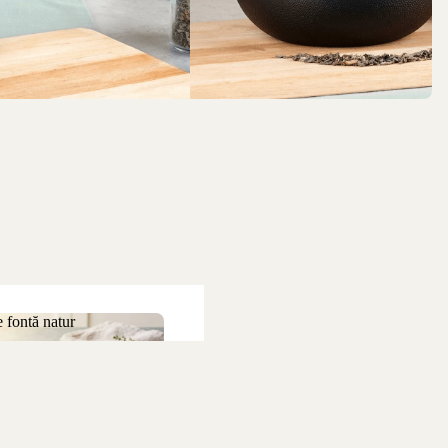
 fontă natur
 de fontă natur