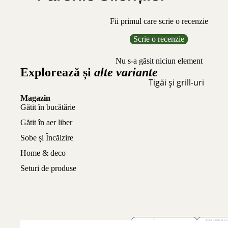
Fii primul care scrie o recenzie
Scrie o recenzie
Nu s-a găsit niciun element
Explorează și
alte variante
Tigăi și grill-uri
Magazin
Gătit în bucătărie
Gătit în aer liber
Sobe și Încălzire
Home & deco
Seturi de produse
© 2026
eFonta
. Designed by
Operandi Vision