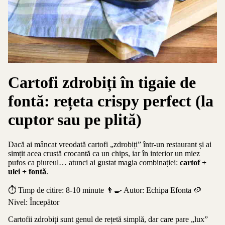
Cartofi zdrobiți în tigaie de
fontă: rețeta crispy perfect (la
cuptor sau pe plită)
Dacă ai mâncat vreodată cartofi „zdrobiți” într-un restaurant și ai
simțit acea crustă crocantă ca un chips, iar în interior un miez
pufos ca piureul… atunci ai gustat magia combinației:
cartof +
ulei + fontă
.
⏱️ Timp de citire: 8-10 minute
👨‍🍳 Autor: Echipa Efonta
🥔
Nivel: Începător
Cartofii zdrobiți sunt genul de rețetă simplă, dar care pare „lux”