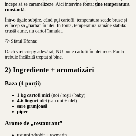
începe să se caramelizeze. Aici intervine fonta:
ține temperatura
constantă
.
Într-o tigaie subțire, când pui cartofii, temperatura scade brusc și
ei încep să „fiarbă” în ulei. În fontă, temperatura rămâne stabilă:
crustă aurie, nu cartof înmuiat.
💡 Sfatul Efonta:
Dacă vrei crispy adevărat, NU pune cartofii în ulei rece. Fonta
trebuie încălzită treptat și bine.
2) Ingrediente + aromatizări
Baza (4 porții)
1 kg cartofi mici
(noi / roșii / baby)
4-6 linguri ulei
(sau unt + ulei)
sare grunjoasă
piper
Arome de „restaurant”
usturoi zdrobit + rozmarin