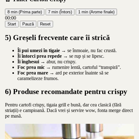
8 min (Prima parte)
7 min (Întors)
1 min (Arome finale)
00:00
Start
Pauză
Reset
5) Greșeli frecvente care îi strică
Îi pui umezi în tigaie
→ se înmoaie, nu fac crustă.
Îi întorci prea repede
→ se rup și se lipesc.
Îi înghesui
→ abur, nu crispy.
Foc prea mic
→ rumenire lentă, cartoful “transpiră”.
Foc prea mare
→ ard pe exterior înainte să se
caramelizeze frumos.
6) Produse recomandate pentru crispy
Pentru cartofi crispy, tigaia grill e bună, dar cea clasică (fără
striații) e campioană. Dacă vrei și servire wow, fonta merge direct
pe masă.