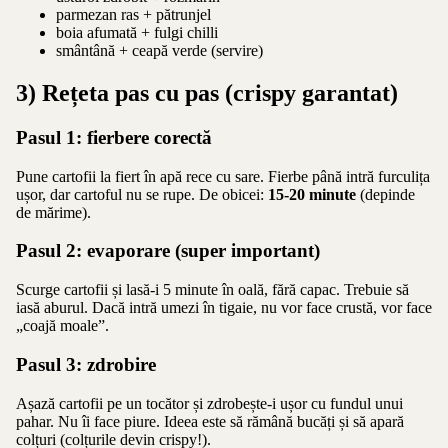
parmezan ras + pătrunjel
boia afumată + fulgi chilli
smântână + ceapă verde (servire)
3) Rețeta pas cu pas (crispy garantat)
Pasul 1: fierbere corectă
Pune cartofii la fiert în apă rece cu sare. Fierbe până intră furculița
ușor, dar cartoful nu se rupe. De obicei:
15-20 minute
(depinde
de mărime).
Pasul 2: evaporare (super important)
Scurge cartofii și lasă-i 5 minute în oală, fără capac. Trebuie să
iasă aburul. Dacă intră umezi în tigaie, nu vor face crustă, vor face
„coajă moale”.
Pasul 3: zdrobire
Așază cartofii pe un tocător și zdrobește-i ușor cu fundul unui
pahar. Nu îi face piure. Ideea este să rămână bucăți și să apară
colțuri (colțurile devin crispy!).