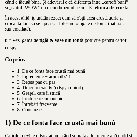
când e făcută bine. Și adevărul e că diferența între „cartofi buni”
și „cartofi WOW” nu e condimentul secret. E
tehnica de crustă
.
În acest ghid, îți arătăm exact cum să obții acea crustă aurie și
crocantă fără să se lipească, folosind o tigaie de fontă (naturală
sau emailată).
👉 Vezi gama de
tigăi & vase din fontă
potrivite pentru cartofi
crispy.
Cuprins
1. De ce fonta face crustă mai bună
2. Ingrediente + aromatizări
3. Rețeta pas cu pas
4. Timer interactiv (crispy control)
5. Greșeli care îi strică
6. Produse recomandate
7. Întrebări frecvente
8. Concluzie
1) De ce fonta face crustă mai bună
Cartoful devine crispy atunci când suprafața lui pierde apă rapid și