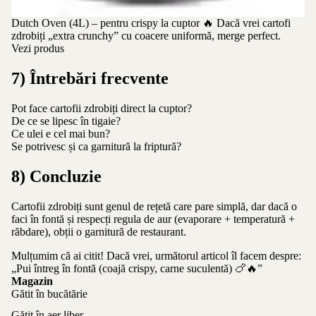
Dutch Oven (4L) – pentru crispy la cuptor
🔥 Dacă vrei cartofi
zdrobiți „extra crunchy” cu coacere uniformă, merge perfect.
Vezi produs
7) Întrebări frecvente
Pot face cartofii zdrobiți direct la cuptor?
De ce se lipesc în tigaie?
Ce ulei e cel mai bun?
Se potrivesc și ca garnitură la friptură?
8) Concluzie
Cartofii zdrobiți sunt genul de rețetă care pare simplă, dar dacă o
faci în fontă și respecți regula de aur (evaporare + temperatură +
răbdare), obții o garnitură de restaurant.
Mulțumim că ai citit! Dacă vrei, următorul articol îl facem despre:
„Pui întreg în fontă (coajă crispy, carne suculentă) 🍗🔥”
Magazin
Gătit în bucătărie
Gătit în aer liber