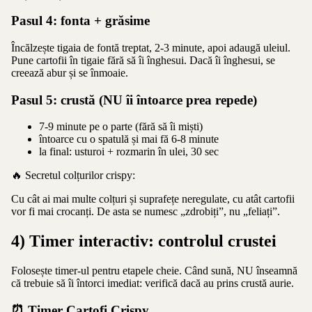
Pasul 4: fonta + grăsime
Încălzește tigaia de fontă treptat, 2-3 minute, apoi adaugă uleiul.
Pune cartofii în tigaie fără să îi înghesui. Dacă îi înghesui, se
creează abur și se înmoaie.
Pasul 5: crustă (NU îi întoarce prea repede)
7-9 minute pe o parte (fără să îi miști)
întoarce cu o spatulă și mai fă 6-8 minute
la final: usturoi + rozmarin în ulei, 30 sec
🔥 Secretul colțurilor crispy:
Cu cât ai mai multe colțuri și suprafețe neregulate, cu atât cartofii
vor fi mai crocanți. De asta se numesc „zdrobiți”, nu „feliați”.
4) Timer interactiv: controlul crustei
Folosește timer-ul pentru etapele cheie. Când sună, NU înseamnă
că trebuie să îi întorci imediat: verifică dacă au prins crustă aurie.
⏰ Timer Cartofi Crispy