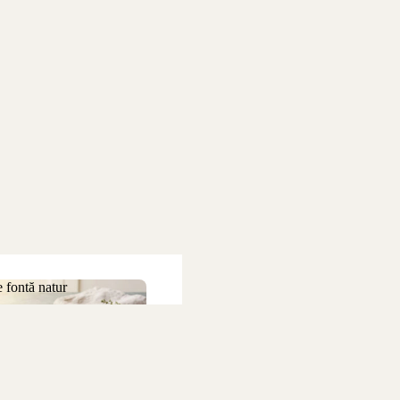
 fontă natur
 de fontă natur