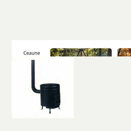
Ceaune de fontă
Ceaune
Ceaune
Natur
Ceaune de fontă
Ceau
Ceaune
Emailate
Discuri
de fontă