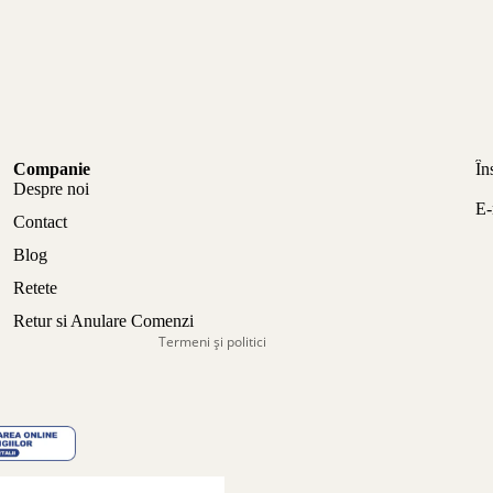
Politica de confidențialitate
Companie
În
Politica de rambursare
Despre noi
E-
Termeni de utilizare
Contact
Politica de expediere
Blog
Informații de contact
Retete
Aviz legal
Retur si Anulare Comenzi
Termeni și politici