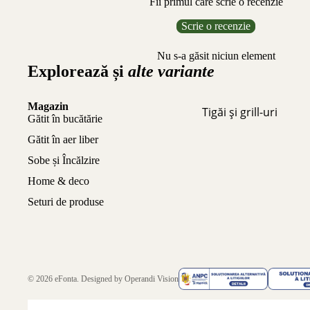
Fii primul care scrie o recenzie
Scrie o recenzie
Nu s-a găsit niciun element
Explorează și
alte variante
Magazin
Tigăi și grill-uri
Gătit în bucătărie
Gătit în aer liber
Sobe și Încălzire
Home & deco
Seturi de produse
© 2026
eFonta
. Designed by
Operandi Vision