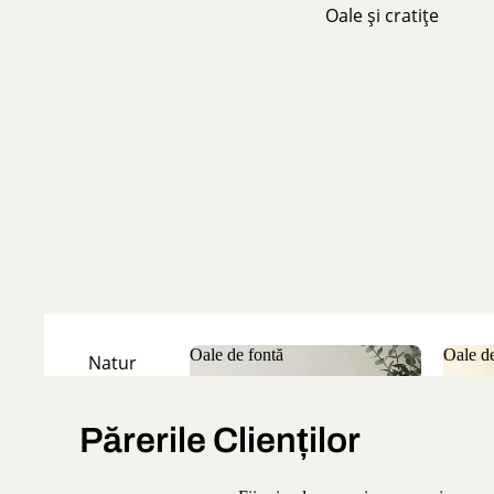
Oale și cratițe
Oale de fontă
Oale de
Natur
Oale de fontă
Oale
Emailate
Părerile Clienților