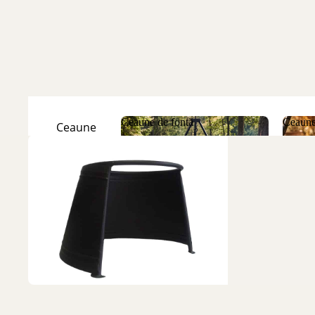
Ceaune de fontă
Ceaune
Ceaune
Natur
Ceaune de fontă
Ceau
Ceaune
Emailate
Discuri
de fontă