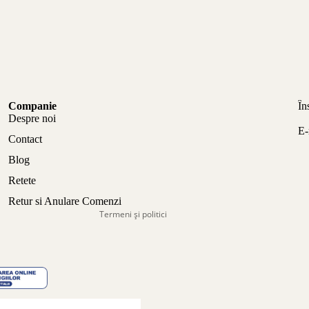
Politica de confidențialitate
Companie
În
Politica de rambursare
Despre noi
E-
Termeni de utilizare
Contact
Politica de expediere
Blog
Informații de contact
Retete
Aviz legal
Retur si Anulare Comenzi
Termeni și politici