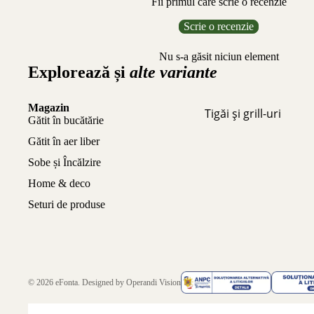
Fii primul care scrie o recenzie
Scrie o recenzie
Nu s-a găsit niciun element
Explorează și
alte variante
Magazin
Tigăi și grill-uri
Gătit în bucătărie
Gătit în aer liber
Sobe și Încălzire
Home & deco
Seturi de produse
© 2026
eFonta
. Designed by
Operandi Vision