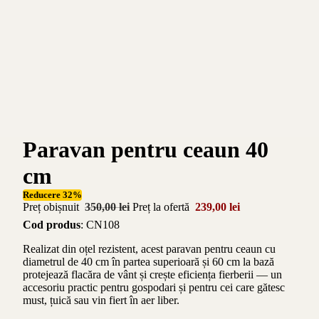
Paravan pentru ceaun 40
cm
Reducere 32%
Preț obișnuit
350,00 lei
Preț la ofertă
239,00 lei
Cod produs
: CN108
Realizat din oțel rezistent, acest paravan pentru ceaun cu
diametrul de 40 cm în partea superioară și 60 cm la bază
protejează flacăra de vânt și crește eficiența fierberii — un
accesoriu practic pentru gospodari și pentru cei care gătesc
must, țuică sau vin fiert în aer liber.