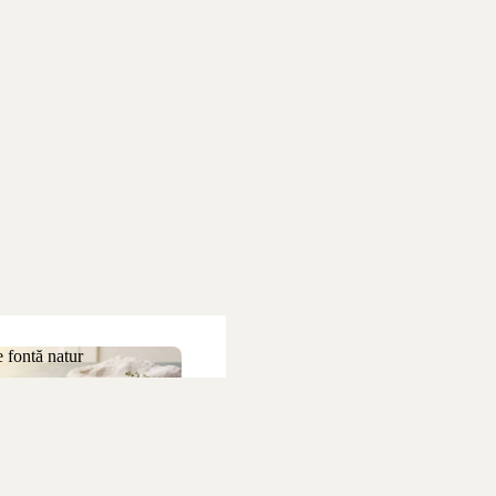
 fontă natur
 de fontă natur