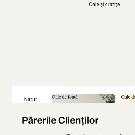
Oale și cratițe
Oale de fontă
Oale de
Natur
Oale de fontă
Oale
Emailate
Părerile Clienților