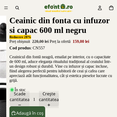
Ceainic din fonta cu infuzor
si capac 600 ml negru
Reducere 28%
Preț obișnuit
220,00 lei
Preț la ofertă
159,00 lei
Cod produs
: CN557
Ceainicul din fontă neagră, emailat pe interior, cu o capacitate
de 600 ml, aduce eleganța ritualului tradițional al ceaiului într-
un design robust și durabil. Vine cu infuzor și capac incluse,
fiind alegerea perfectă pentru iubitorii de ceai și cafea care
apreciază atât funcționalitatea, cât și estetica pieselor lucrate cu
grijă.
În stoc
Scade
Crește
cantitatea
cantitatea
Adaugă în coș