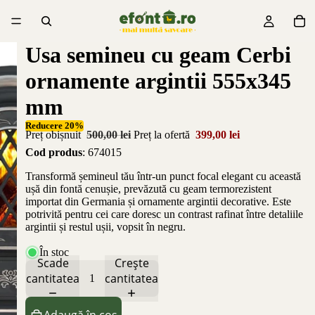
Usa semineu cu geam Cerbi
ornamente argintii 555x345
mm
Reducere 20%
Preț obișnuit
500,00 lei
Preț la ofertă
399,00 lei
Cod produs
: 674015
Transformă șemineul tău într-un punct focal elegant cu această
ușă din fontă cenușie, prevăzută cu geam termorezistent
importat din Germania și ornamente argintii decorative. Este
potrivită pentru cei care doresc un contrast rafinat între detaliile
argintii și restul ușii, vopsit în negru.
În stoc
Scade
Crește
cantitatea
cantitatea
Adaugă în coș