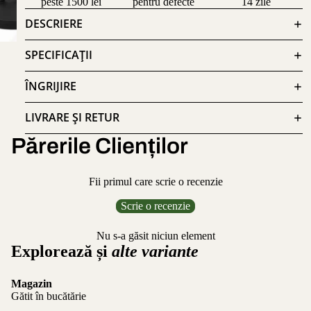
peste 1500 lei
pentru defecte
14 zile
DESCRIERE
SPECIFICAȚII
ÎNGRIJIRE
LIVRARE ȘI RETUR
Părerile Clienților
Fii primul care scrie o recenzie
Scrie o recenzie
Nu s-a găsit niciun element
Explorează și
alte variante
Magazin
Gătit în bucătărie