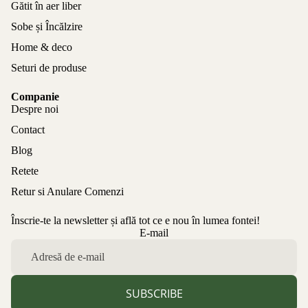
Gătit în aer liber
Sobe și Încălzire
Home & deco
Seturi de produse
Companie
Despre noi
Contact
Blog
Retete
Retur si Anulare Comenzi
Înscrie-te la newsletter și află tot ce e nou în lumea fontei!
Politica de confidențialitate
E-mail
Politica de rambursare
Termeni de utilizare
Politica de expediere
SUBSCRIBE
Informații de contact