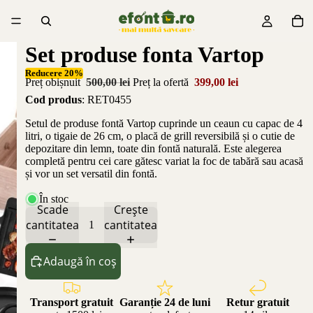
Set produse fonta Vartop
Reducere 20%
Preț obișnuit
500,00 lei
Preț la ofertă
399,00 lei
Cod produs
: RET0455
Setul de produse fontă Vartop cuprinde un ceaun cu capac de 4
litri, o tigaie de 26 cm, o placă de grill reversibilă și o cutie de
depozitare din lemn, toate din fontă naturală. Este alegerea
completă pentru cei care gătesc variat la foc de tabără sau acasă
și vor un set versatil din fontă.
În stoc
Scade
Crește
cantitatea
cantitatea
Adaugă în coș
Transport gratuit
Garanție 24 de luni
Retur gratuit