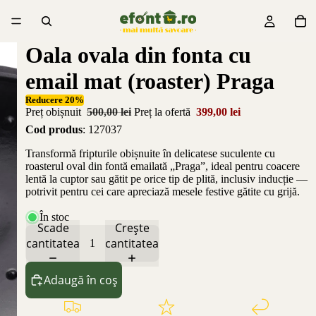
Oala ovala din fonta cu
email mat (roaster) Praga
Reducere 20%
Preț obișnuit
500,00 lei
Preț la ofertă
399,00 lei
Cod produs
: 127037
Transformă fripturile obișnuite în delicatese suculente cu
roasterul oval din fontă emailată „Praga”, ideal pentru coacere
lentă la cuptor sau gătit pe orice tip de plită, inclusiv inducție —
potrivit pentru cei care apreciază mesele festive gătite cu grijă.
În stoc
Scade
Crește
cantitatea
cantitatea
Adaugă în coș