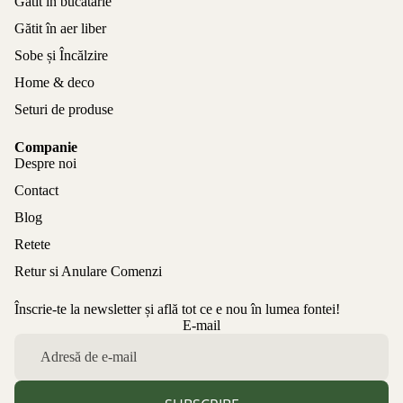
Gătit în bucătărie
Gătit în aer liber
Sobe și Încălzire
Home & deco
Seturi de produse
Companie
Despre noi
Contact
Blog
Retete
Retur si Anulare Comenzi
Înscrie-te la newsletter și află tot ce e nou în lumea fontei!
Politica de confidențialitate
E-mail
Politica de rambursare
Termeni de utilizare
Politica de expediere