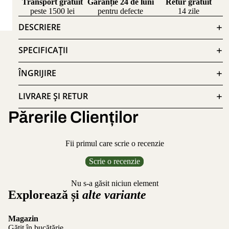
Transport gratuit
Garanție 24 de luni
Retur gratuit
peste 1500 lei
pentru defecte
14 zile
DESCRIERE
SPECIFICAȚII
ÎNGRIJIRE
LIVRARE ȘI RETUR
Părerile Clienților
Fii primul care scrie o recenzie
Scrie o recenzie
Nu s-a găsit niciun element
Explorează și
alte variante
Magazin
Gătit în bucătărie