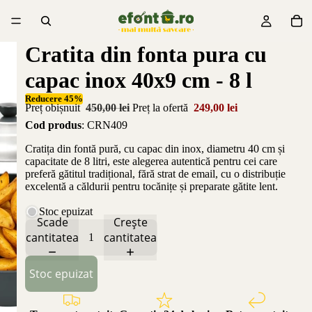
Cratita din fonta pura cu
capac inox 40x9 cm - 8 l
Reducere 45%
Preț obișnuit
450,00 lei
Preț la ofertă
249,00 lei
Cod produs
: CRN409
Cratița din fontă pură, cu capac din inox, diametru 40 cm și
capacitate de 8 litri, este alegerea autentică pentru cei care
preferă gătitul tradițional, fără strat de email, cu o distribuție
excelentă a căldurii pentru tocănițe și preparate gătite lent.
Stoc epuizat
Scade
Crește
cantitatea
cantitatea
Stoc epuizat