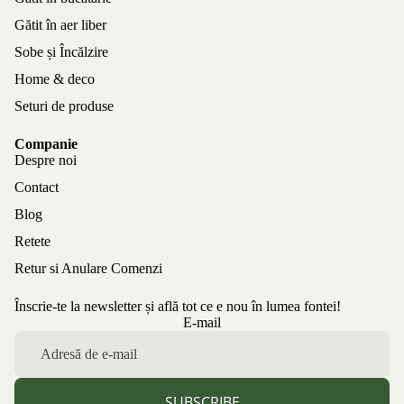
Gătit în aer liber
Sobe și Încălzire
Home & deco
Seturi de produse
Companie
Despre noi
Contact
Blog
Retete
Retur si Anulare Comenzi
Înscrie-te la newsletter și află tot ce e nou în lumea fontei!
Politica de confidențialitate
E-mail
Politica de rambursare
Termeni de utilizare
Politica de expediere
SUBSCRIBE