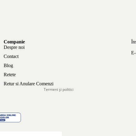
Politica de confidențialitate
Companie
În
Politica de rambursare
Despre noi
E-
Termeni de utilizare
Contact
Politica de expediere
Blog
Informații de contact
Retete
Aviz legal
Retur si Anulare Comenzi
Termeni și politici