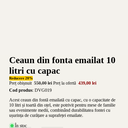
Ceaun din fonta emailat 10
litri cu capac
Reducere 20%
Preț obișnuit
550,00 lei
Preț la ofertă
439,00 lei
Cod produs
: DVG019
Acest ceaun din fontă emailată cu capac, cu o capacitate de
10 litri și toartă din oțel, este potrivit pentru mese de familie
sau evenimente medii, combinând durabilitatea fontei cu
ușurința de curățare a suprafeței emailate.
În stoc