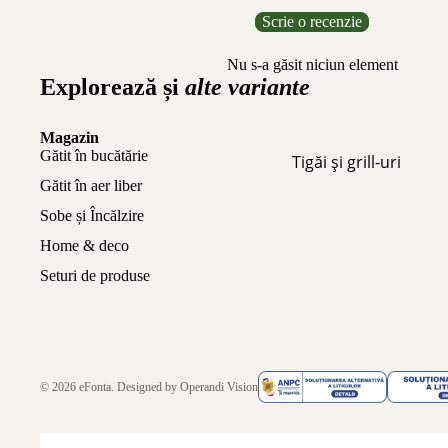
Scrie o recenzie
Nu s-a găsit niciun element
Explorează și
alte variante
Magazin
Gătit în bucătărie
Tigăi și grill-uri
Gătit în aer liber
Sobe și Încălzire
Home & deco
Seturi de produse
© 2026
eFonta
. Designed by
Operandi Vision