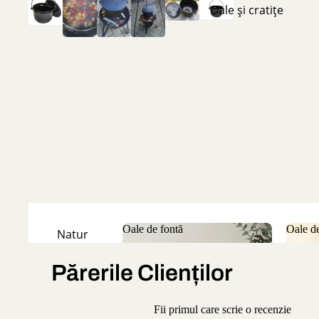
Oale și cratițe
Oale de fontă
Oale de
Natur
Oale de fontă
Oale
Emailate
Părerile Clienților
Fii primul care scrie o recenzie