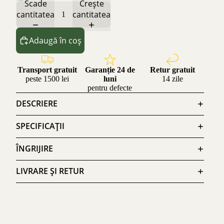
Scade
Crește
cantitatea
cantitatea
Adaugă în coș
Transport gratuit
Garanție 24 de
Retur gratuit
peste 1500 lei
luni
14 zile
pentru defecte
DESCRIERE
SPECIFICAȚII
ÎNGRIJIRE
LIVRARE ȘI RETUR