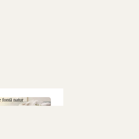
 fontă natur
 de fontă natur