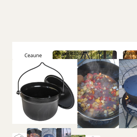
Ceaune de fontă
Ceaune
Ceaune
Natur
Ceaune de fontă
Ceau
Ceaune
Emailate
Discuri
de fontă