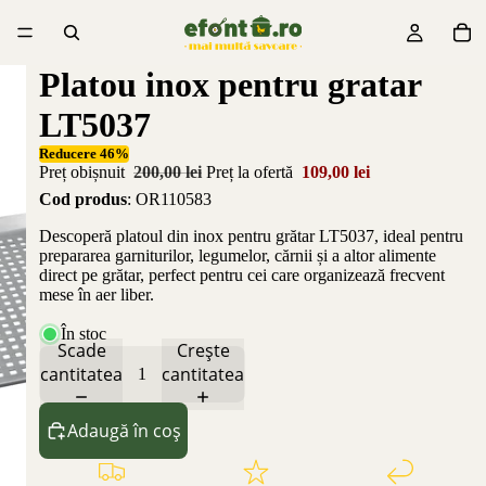
Platou inox pentru gratar
LT5037
Reducere 46%
Preț obișnuit
200,00 lei
Preț la ofertă
109,00 lei
Cod produs
: OR110583
Descoperă platoul din inox pentru grătar LT5037, ideal pentru
prepararea garniturilor, legumelor, cărnii și a altor alimente
direct pe grătar, perfect pentru cei care organizează frecvent
mese în aer liber.
În stoc
Scade
Crește
cantitatea
cantitatea
Adaugă în coș