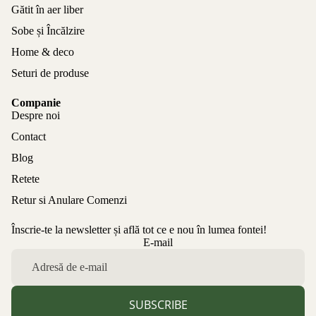
Gătit în aer liber
Sobe și Încălzire
Home & deco
Seturi de produse
Companie
Despre noi
Contact
Blog
Retete
Retur si Anulare Comenzi
Înscrie-te la newsletter și află tot ce e nou în lumea fontei!
Politica de confidențialitate
E-mail
Politica de rambursare
Termeni de utilizare
Politica de expediere
SUBSCRIBE